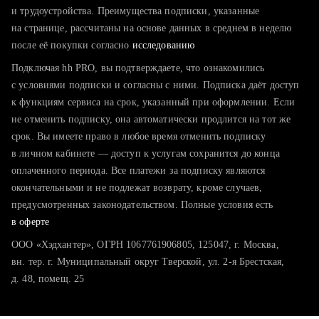
тратите много времени на поиск и вручную поднимаете
и трудоустройства. Преимущества подписки, указанные
резюме
на странице, рассчитаны на основе данных в среднем в неделю
после её покупки согласно
хотите сравнить себя с конкурентами и оценить шансы
исследованию
Подключая hh PRO, вы подтверждаете, что ознакомились
с условиями подписки и согласны с ними. Подписка даёт доступ
к функциям сервиса на срок, указанный при оформлении. Если
не отменить подписку, она автоматически продлится на тот же
срок. Вы имеете право в любое время отменить подписку
в личном кабинете — доступ к услугам сохранится до конца
оплаченного периода. Все платежи за подписку являются
окончательными и не подлежат возврату, кроме случаев,
предусмотренных законодательством. Полные условия есть
в оферте
ООО «Хэдхантер», ОГРН 1067761906805, 125047, г. Москва,
вн. тер. г. Муниципальный округ Тверской, ул. 2-я Брестская,
д. 48, помещ. 25