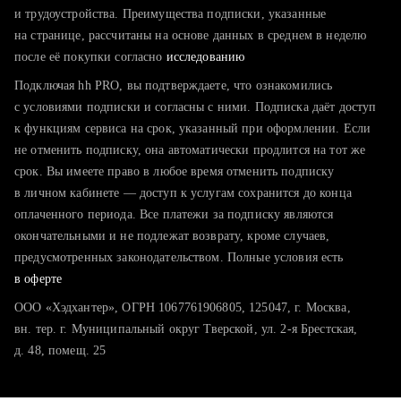
тратите много времени на поиск и вручную поднимаете
и трудоустройства. Преимущества подписки, указанные
резюме
на странице, рассчитаны на основе данных в среднем в неделю
после её покупки согласно
хотите сравнить себя с конкурентами и оценить шансы
исследованию
Подключая hh PRO, вы подтверждаете, что ознакомились
с условиями подписки и согласны с ними. Подписка даёт доступ
к функциям сервиса на срок, указанный при оформлении. Если
не отменить подписку, она автоматически продлится на тот же
срок. Вы имеете право в любое время отменить подписку
в личном кабинете — доступ к услугам сохранится до конца
оплаченного периода. Все платежи за подписку являются
окончательными и не подлежат возврату, кроме случаев,
предусмотренных законодательством. Полные условия есть
в оферте
ООО «Хэдхантер», ОГРН 1067761906805, 125047, г. Москва,
вн. тер. г. Муниципальный округ Тверской, ул. 2-я Брестская,
д. 48, помещ. 25