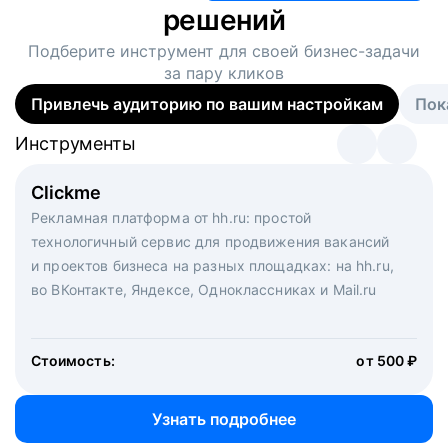
решений
Подберите инструмент для своей
бизнес-задачи
за пару кликов
Привлечь аудиторию по вашим настройкам
Пок
Инструменты
Инструменты
Инструменты
Виртуальный рекрутер
Clickme
Вакансия дня
Массовый подбор под ключ. Решите, сколько
Рекламная платформа от hh.ru: простой
Рекламный формат для вакансий на главной странице
кандидатов и когда вам нужно, и за дело возьмутся
технологичный сервис для продвижения вакансий
hh.ru. Увеличивает количество откликов
маркетологи, рекрутеры и проектные менеджеры
и проектов бизнеса на разных площадках: на hh.ru,
hh.ru с целым набором digital-инструментов
во ВКонтакте, Яндексе, Одноклассниках и Mail.ru
Стоимость:
от 200 000 ₽
Узнать подробнее
Стоимость:
от 500 ₽
Узнать подробнее
Узнать подробнее