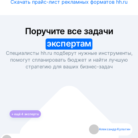
Скачать прайс-лист рекламных форматов hh.ru
Поручите все задачи
экспертам
Специалисты hh.ru подберут нужные инструменты,
помогут спланировать бюджет и найти лучшую
стратегию для ваших
бизнес-задач
+ ещё
4
эксперта
Екатерина Лазаренко
Александр Кулагин
Даниил Макаров
Борис Кашко
Юлия Изоитко