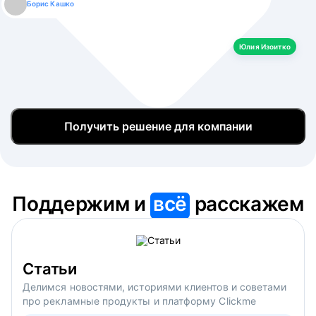
Борис Кашко
Юлия Изоитко
Александр Кулагин
Даниил Макаров
Екатерина Лазаренко
Юлия Изоитко
Получить решение для компании
Поддержим и
всё
расскажем
Статьи
Делимся новостями, историями клиентов и советами
про рекламные продукты и платформу Clickme