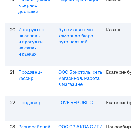
в сервис
доставки
20
Инструктор
Будем знакомы —
Казань
на сплавы
камерное бюро
и прогулки
путешествий
на сапах
и каяках
21
Продавец-
ООО Бристоль, сеть
Екатеринбур
кассир
магазинов, Работа
в магазине
22
Продавец
LOVE REPUBLIC
Екатеринбур
23
Разнорабочий
ООО СЗ АКВА СИТИ
Новосибирск