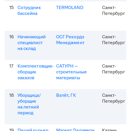
15
Сотрудник
TERMOLAND
Санкт-
бассейна
Петербург
16
Начинающий
ОСГ Рекордз
Санкт-
специалист
Менеджмент
Петербург
на склад
17
Комплектовщик-
САТУРН —
Санкт-
сборщик
строительные
Петербург
заказов
материалы
18
Уборщица/
Взлёт, ГК
Санкт-
уборщик
Петербург
на летний
период
19
Пеший курьер
Маркет Деливери
Казань