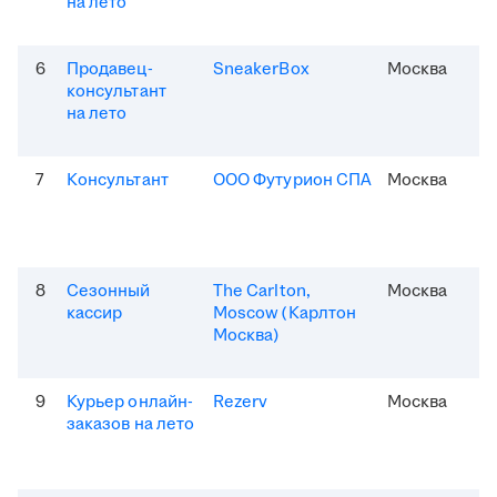
на лето
6
Продавец-
SneakerBox
Москва
консультант
на лето
7
Консультант
ООО Футурион СПА
Москва
8
Сезонный
The Carlton,
Москва
кассир
Moscow (Карлтон
Москва)
9
Курьер онлайн-
Rezerv
Москва
заказов на лето