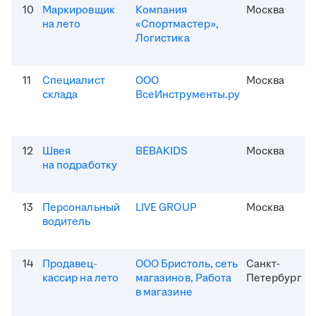
10
Маркировщик
Компания
Москва
на лето
«Спортмастер»,
Логистика
11
Специалист
ООО
Москва
склада
ВсеИнструменты.ру
12
Швея
BEBAKIDS
Москва
на подработку
13
Персональный
LIVE GROUP
Москва
водитель
14
Продавец-
ООО Бристоль, сеть
Санкт-
кассир на лето
магазинов, Работа
Петербург
в магазине