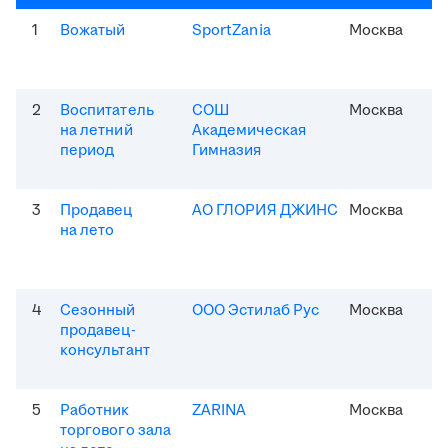
1
Вожатый
SportZania
Москва
2
Воспитатель
СОШ
Москва
на летний
Академическая
период
Гимназия
3
Продавец
АО ГЛОРИЯ ДЖИНС
Москва
на лето
4
Сезонный
ООО Эстилаб Рус
Москва
продавец-
консультант
5
Работник
ZARINA
Москва
торгового зала