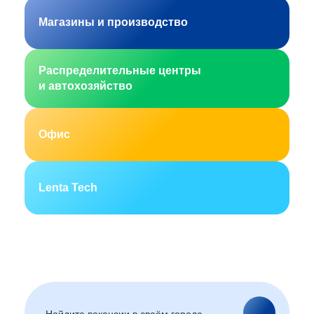
Магазины и производство
Распределительные центры
и автохозяйство
Офис
Lenta Tech
Москва
Санкт-Петербург
Екатеринбург
Новосибирск
Горно-Алтайск
Барнаул
Благовещенск
Архангельск
(Амурская область)
Астрахань
Белгород