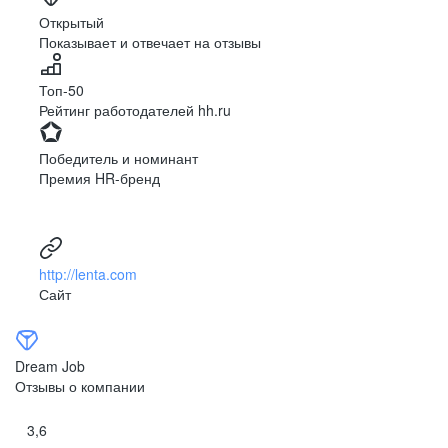
Ярославль
Луганск
Открытый
Показывает и отвечает на отзывы
Луцк
Севастополь
Симферополь
Сумы
Топ-50
Тернополь
Ужгород
Рейтинг работодателей hh.ru
Харьков
Херсон
Хмельницкий
Черкассы
Победитель и номинант
Черновцы
Чернигов
Премия HR-бренд
Ленинградская
Ханты-Мансийск
область
Тольятти
Дудинка
(Красноярский край)
http://lenta.com
Тура (Красноярский
Агинское
Сайт
край)
(Забайкальский АО)
Усть-Ордынский
Палана
Анадырь
Сочи
Dream Job
Норильск
Дзержинск
Отзывы о компании
(Нижегородская
область)
3,6
Арзамас
Саров