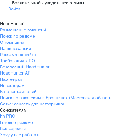
Гусев
Зеленоградск
Войдите, чтобы увидеть все отзывы
Войти
Краснознаменск
Ладушкин
(Калининградская
область)
HeadHunter
Мамоново
Неман
Размещение вакансий
Нестеров
Озерск
Поиск по резюме
(Калининградская
О компании
область)
Наши вакансии
Пионерский
Полесск
Реклама на сайте
Требования к ПО
Правдинск
Светлогорск
(Калининградская
Безопасный HeadHunter
область)
HeadHunter API
Светлый
Славск
Партнерам
Инвесторам
Советск
Черняховск
Каталог компаний
(Калининградская
область)
Поиск по вакансиям в Бронницах (Московская область)
Сетка: соцсеть для нетворкинга
Республика Коми
Воркута
Соискателям
Вуктыл
Емва
hh PRO
Инта
Микунь
Готовое резюме
Все сервисы
Печора
Сосногорск
Хочу у вас работать
Усинск
Ухта