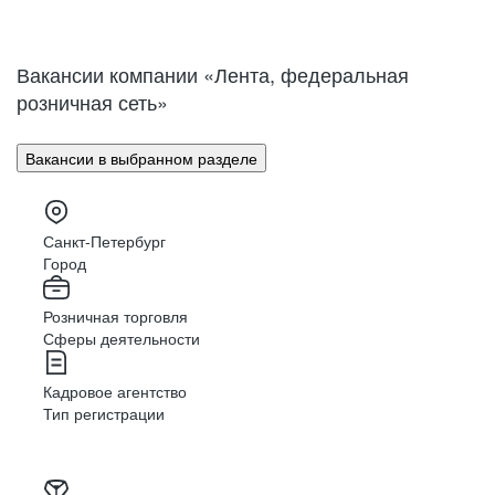
Нижний Новгород
Великий Новгород
Омск
Орел
Вакансии компании «Лента, федеральная
Оренбург
Пенза
розничная сеть»
Пермь
Петрозаводск
Псков
Ростов-на-Дону
Вакансии в выбранном разделе
Рязань
Самара
Саратов
Якутск
Южно-Сахалинск
Владикавказ
Санкт-Петербург
Смоленск
Ставрополь
Город
Тамбов
Казань
Розничная торговля
Тверь
Томск
Сферы деятельности
Кызыл
Тула
Тюмень
Ижевск
Кадровое агентство
Ульяновск
Уфа
Тип регистрации
Хабаровск
Абакан
Челябинск
Грозный
Чита
Чебоксары