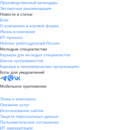
Производственный календарь
Новгородская
Боровичи
Экспертная рекомендация
область
Новости и статьи
Валдай
Малая Вишера
Блог
О компаниях в игровой форме
Окуловка
Пестово
Жизнь в компании
Сольцы
Старая Русса
ИТ-проекты
Холм
Чудово
Рейтинг работодателей России
Мурманская область
Апатиты
Молодым специалистам
Карьера для молодых специалистов
Гаджиево
Заозерск
Школа программистов
Заполярный
Кандалакша
Карьера в некоммерческих организациях
Кировск (Мурманская
Ковдор
Боты для уведомлений
область)
Кола
Мончегорск
Мобильное приложение
Оленегорск
Островной
Полярные Зори
Полярный
Этика и комплаенс
Оказание услуг
Североморск
Снежногорск
Использование сайтов
Республика Карелия
Беломорск
Защита персональных данных
Кемь
Кондопога
Пользовательское соглашение
ИТ аккредитация
Костомукша
Лахденпохья