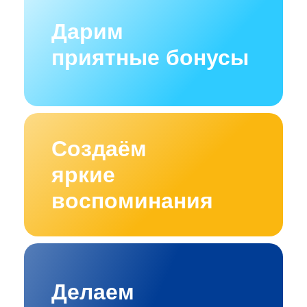
Дарим
приятные бонусы
Создаём
яркие
воспоминания
Делаем