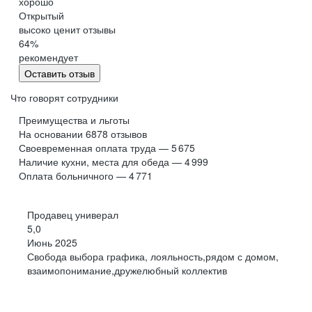
хорошо
Обнинск
Салехард
Открытый
высоко ценит отзывы
Буркина Фасо
Минск
64
%
Гомель
Могилев
рекомендует
Витебск
Гродно
Оставить отзыв
Брест
Архангельская
область
Что говорят сотрудники
Каргополь
Коряжма
Преимущества и льготы
Котлас
Мезень
На основании
6878
отзывов
Своевременная оплата труда — 5 675
Мирный
Новодвинск
(Архангельская
Наличие кухни, места для обеда — 4 999
область)
Оплата больничного — 4 771
Няндома
Онега
Северодвинск
Сольвычегодск
Продавец универал
Шенкурск
Калининградская
5,0
область
Июнь 2025
Багратионовск
Балтийск
Свобода выбора графика, лояльность,рядом с домом,
взаимопонимание,дружелюбный коллектив
Гвардейск
Гурьевск
(Калининградская
область)