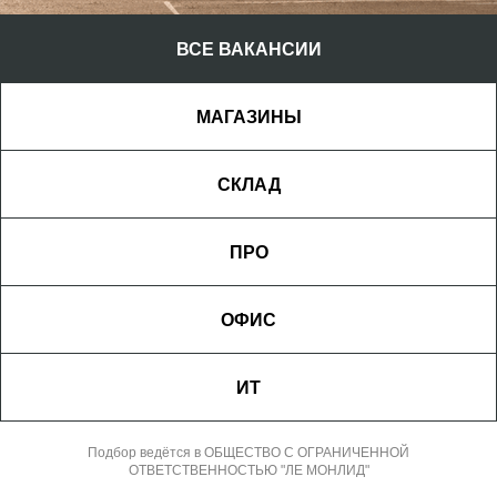
ВСЕ ВАКАНСИИ
МАГАЗИНЫ
СКЛАД
Достигай результата и проектируй
будущее вместе с Лемана ПРО!
ПРО
Смотреть вакансии
ОФИС
ИТ
Подбор ведётся в ОБЩЕСТВО С ОГРАНИЧЕННОЙ
ОТВЕТСТВЕННОСТЬЮ "ЛЕ МОНЛИД"
Мы ценим командное сотрудничество, которое позволяет
Смотреть вакансии
объединять усилия и находить лучшие решения. Открытое