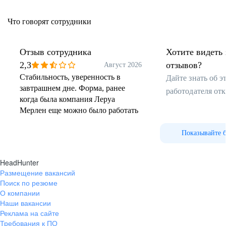
платформу.
Что говорят сотрудники
Технологии
выбираем автотесты вместо ручного тестирования,
Отзыв сотрудника
Хотите видеть 
оптимизируем код под требования InnerSource и пробуем
новые технологии — предложить исследование может любой
2,3
отзывов?
Август 2026
сотрудник или команда.
Стабильность, уверенность в
Дайте знать об 
завтрашнем дне. Форма, ранее
работодателя от
когда была компания Леруа
Узнать больше о нашей инженерной культуре и стеке
Мерлен еще можно было работать
технологий
УЗНАТЬ
Показывайте 
Подписаться на наш канал, где мы рассказываем,
HeadHunter
как строим технологичную компанию-платформу
Размещение вакансий
и делимся экспертизой
Поиск по резюме
ПОДПИСАТЬСЯ НА КАНАЛ
О компании
Наши вакансии
Реклама на сайте
Требования к ПО