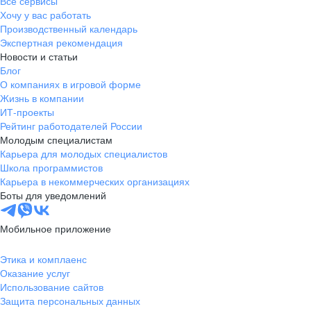
Все сервисы
Хочу у вас работать
Если документы полностью или частично составлены
Производственный календарь
на иностранном языке, предоставьте, пожалуйста, заверенный
Экспертная рекомендация
перевод на русский язык. Также для всех иностранных
Новости и статьи
поставщиков и подрядчиков нужна справка о резидентстве
Блог
с апостилем и перевод — чтобы избежать двойного
О компаниях в игровой форме
налогообложения.
Жизнь в компании
ИТ-проекты
Рейтинг работодателей России
Молодым специалистам
Карьера для молодых специалистов
Школа программистов
Карьера в некоммерческих организациях
Боты для уведомлений
Мобильное приложение
Этика и комплаенс
Оказание услуг
Использование сайтов
Защита персональных данных