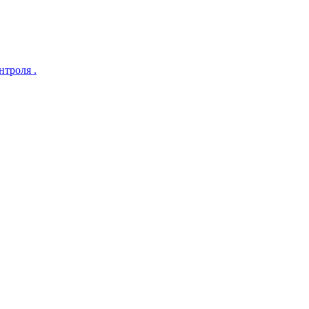
нтроля .