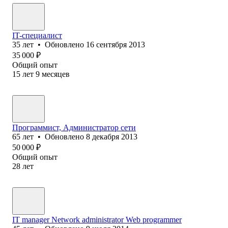
IT-специалист
35
лет
•
Обновлено
16 сентября 2013
35 000
₽
Общий опыт
15
лет
9
месяцев
Программист, Администратор сети
65
лет
•
Обновлено
8 декабря 2013
50 000
₽
Общий опыт
28
лет
IT manager Network administrator Web programmer