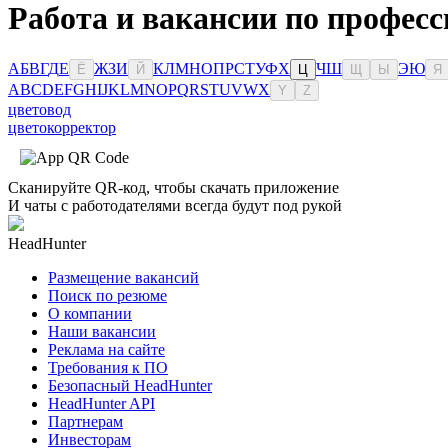
Работа и вакансии по професс
А
Б
В
Г
Д
Е
Ж
З
И
К
Л
М
Н
О
П
Р
С
Т
У
Ф
Х
Ч
Ш
Э
Ю
Ё
Й
Ц
Щ
Ы
Я
A
B
C
D
E
F
G
H
I
J
K
L
M
N
O
P
Q
R
S
T
U
V
W
X
Y
Z
цветовод
цветокорректор
Сканируйте QR-код, чтобы скачать приложение
И чаты с работодателями всегда будут под рукой
HeadHunter
Размещение вакансий
Поиск по резюме
О компании
Наши вакансии
Реклама на сайте
Требования к ПО
Безопасный HeadHunter
HeadHunter API
Партнерам
Инвесторам