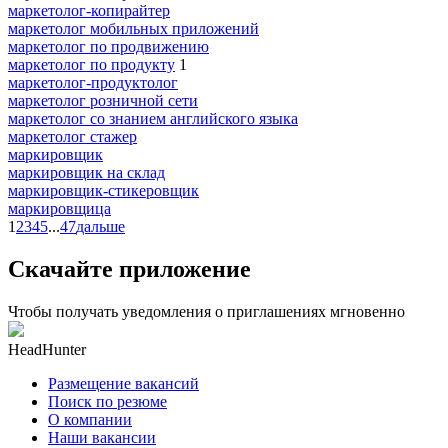
маркетолог-копирайтер
маркетолог мобильных приложений
маркетолог по продвижению
маркетолог по продукту
1
маркетолог-продуктолог
маркетолог розничной сети
маркетолог со знанием английского языка
маркетолог стажер
маркировщик
маркировщик на склад
маркировщик-стикеровщик
маркировщица
1
2
3
4
5
...
47
дальше
Скачайте приложение
Чтобы получать уведомления о приглашениях мгновенно
HeadHunter
Размещение вакансий
Поиск по резюме
О компании
Наши вакансии