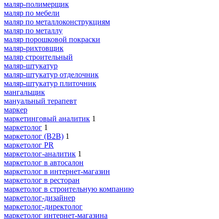
маляр-полимерщик
маляр по мебели
маляр по металлоконструкциям
маляр по металлу
маляр порошковой покраски
маляр-рихтовщик
маляр строительный
маляр-штукатур
маляр-штукатур отделочник
маляр-штукатур плиточник
мангальщик
мануальный терапевт
маркер
маркетинговый аналитик
1
маркетолог
1
маркетолог (B2B)
1
маркетолог PR
маркетолог-аналитик
1
маркетолог в автосалон
маркетолог в интернет-магазин
маркетолог в ресторан
маркетолог в строительную компанию
маркетолог-дизайнер
маркетолог-директолог
маркетолог интернет-магазина