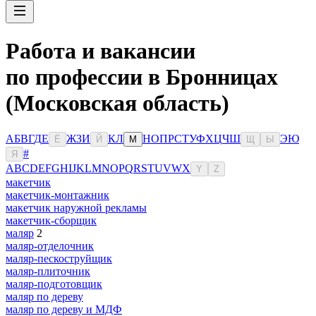
Работа и вакансии
по профессии в Бронницах
(Московская область)
А
Б
В
Г
Д
Е
Ж
З
И
К
Л
Н
О
П
Р
С
Т
У
Ф
Х
Ц
Ч
Ш
Э
Ю
Ё
Й
М
Щ
Ы
#
Я
A
B
C
D
E
F
G
H
I
J
K
L
M
N
O
P
Q
R
S
T
U
V
W
X
Y
Z
макетчик
макетчик-монтажник
макетчик наружной рекламы
макетчик-сборщик
маляр
2
маляр-отделочник
маляр-пескоструйщик
маляр-плиточник
маляр-подготовщик
маляр по дереву
маляр по дереву и МДФ