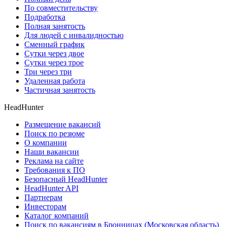
По совместительству
Подработка
Полная занятость
Для людей с инвалидностью
Сменный график
Сутки через двое
Сутки через трое
Три через три
Удаленная работа
Частичная занятость
HeadHunter
Размещение вакансий
Поиск по резюме
О компании
Наши вакансии
Реклама на сайте
Требования к ПО
Безопасный HeadHunter
HeadHunter API
Партнерам
Инвесторам
Каталог компаний
Поиск по вакансиям в Бронницах (Московская область)